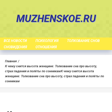
Skip
to
MUZHENSKOE.RU
content
ВСЕ НОВОСТИ
ПСИХОЛОГИЯ
ТОЛКОВАНИЕ СНОВ
СНОВИДЕНИЯ
ОТНОШЕНИЯ
Главная
К чему снится высота женщине: Толкование сна про высоту,
страх падения и полёты по сонникам
К чему снится высота
женщине: Толкование сна про высоту, страх падения и полёты по
сонникам