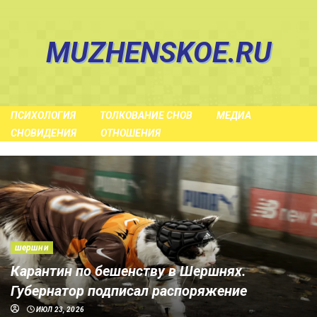
Skip
to
MUZHENSKOE.RU
content
ПСИХОЛОГИЯ
ТОЛКОВАНИЕ СНОВ
МЕДИА
СНОВИДЕНИЯ
ОТНОШЕНИЯ
шершни
Карантин по бешенству в Шершнях.
Губернатор подписал распоряжение
ИЮЛ 23, 2026