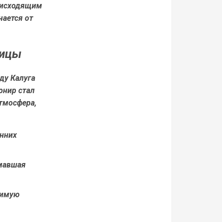
оисходящим
чается от
лицы
оду Калуга
рнир стал
тмосфера,
енних
имавшая
вимую