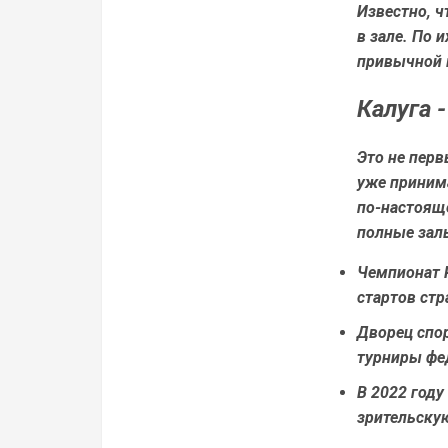
Известно, 
в зале. По 
привычной к
Калуга 
Это не перв
уже принима
по-настоящ
полные зал
Чемпионат Р
стартов стр
Дворец спо
турниры фе
В 2022 году
зрительску