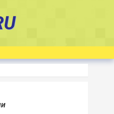
RU
ии