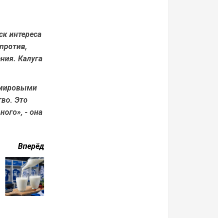
ск интереса
против,
ния. Калуга
с мировыми
тво. Это
ного», - она
Вперёд