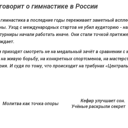
 говорит о гимнастике в России
 гимнастика в последние годы переживает заметный вспле
ны. Уход с международных стартов не убил аудиторию - на
турниры начали работать иначе. Они стали точкой притяже
рждает.
 приходят смотреть не на медальный зачёт в сравнении 
 на живую борьбу, на конкретных спортсменов, на мастерс
рия. И судя по тому, что происходит на трибунах «Централь
Кефир улучшает сон.
Предыдущая
Next
Молитва как точка опоры
Учёные раскрыли секрет
новость
post: