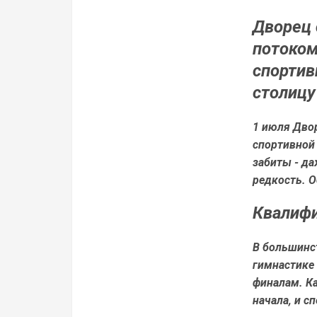
Дворец 
потоком
спортив
столицу
1 июля Двор
спортивной 
забиты - да
редкость. О
Квалифи
В большинс
гимнастике
финалам. Ка
начала, и с