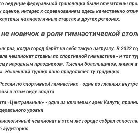
что ведущие федеральной трансляции были впечатлены пр
их оценке, интерес к соревнованиям здесь качественно отли
артины на аналогичных стартах в других регионах.
- не новичок в роли гимнастической сто
ый раз, когда город берёт на себя такую нагрузку. В 2022 г
ла чемпионат страны по спортивной гимнастике - и тот ту
ему народным праздником. Тысячи болельщиков, живая а
ы. Нынешний турнир явно продолжает ту традицию.
оссии по спортивной гимнастике - один из главных внутр
аны в этом виде спорта
рта «Центральный» - одна из ключевых арен Калуги, прин
дерального уровня
 аналогичный чемпионат в этом же городе собрал сопоста
ю аудиторию