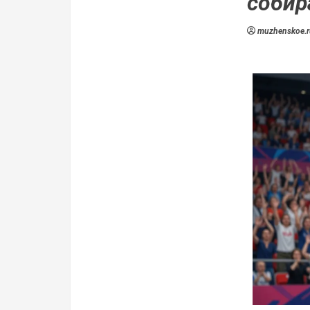
собир
muzhenskoe.r