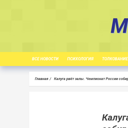
Skip
to
M
content
ВСЕ НОВОСТИ
ПСИХОЛОГИЯ
ТОЛКОВАНИЕ
Главная
Калуга рвёт залы. Чемпионат России соби
Калуг