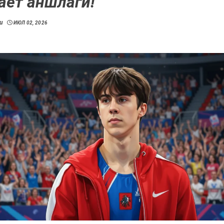
ает аншлаги!
u
ИЮЛ 02, 2026