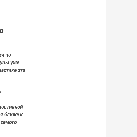
 в
ии по
буны уже
настике это
е
портивной
ся ближе к
 самого