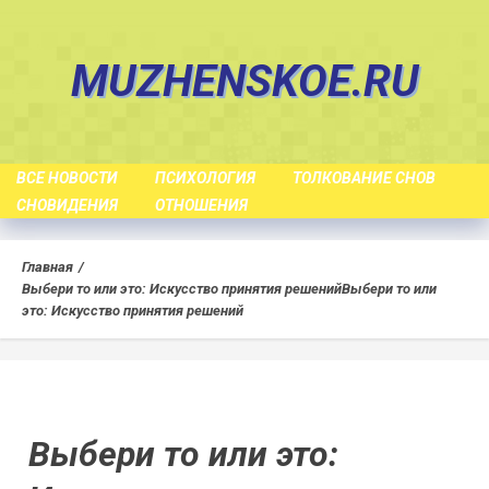
Skip
to
MUZHENSKOE.RU
content
ВСЕ НОВОСТИ
ПСИХОЛОГИЯ
ТОЛКОВАНИЕ СНОВ
СНОВИДЕНИЯ
ОТНОШЕНИЯ
Главная
Выбери то или это: Искусство принятия решений
Выбери то или
это: Искусство принятия решений
Выбери то или это: