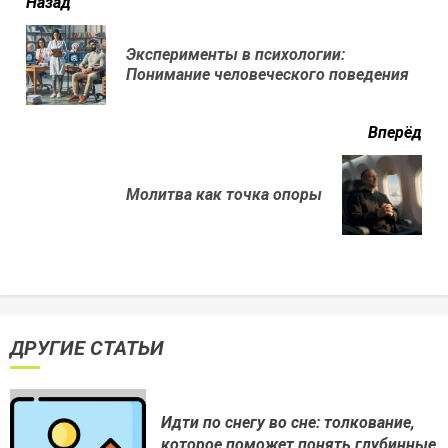
читать
Назад
еще
Эксперименты в психологии:
Пр
Понимание человеческого поведения
нов
Вперёд
Next
Молитва как точка опоры
post:
ДРУГИЕ СТАТЬИ
Идти по снегу во сне: толкование,
которое поможет понять глубинные